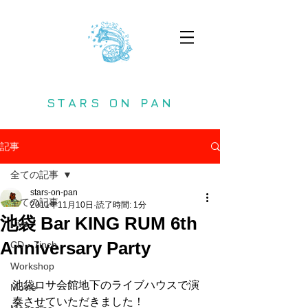
STARS ON PAN
記事
全ての記事
stars-on-pan
全ての記事
2011年11月10日
読了時間: 1分
池袋 Bar KING RUM 6th
Live
Anniversary Party
CD・7inch
Workshop
池袋ロサ会館地下のライブハウスで演
Movie
奏させていただきました！