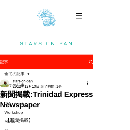
STARS ON PAN
記事
全ての記事
stars-on-pan
全ての記事
2012年12月13日
読了時間: 1分
新聞掲載:Trinidad Express
Live
Newspaper
CD・7inch
Workshop
【新聞掲載】
Movie