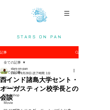
STARS ON PAN
記事
全ての記事
stars-on-pan
全ての記事
2017年9月28日
読了時間: 1分
西インド諸島大学セント・
Live
オーガスティン校学長との
CD・7inch
Workshop
会談
Movie