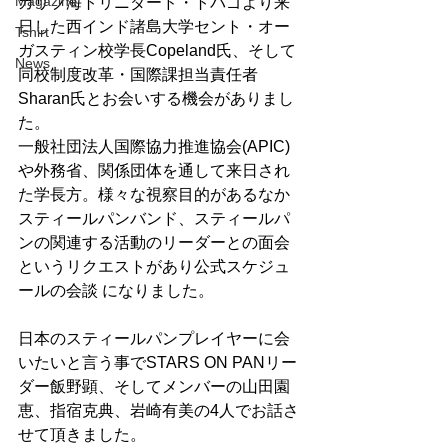
Magazine
カリブ海トリニダード・トバゴより来
日した西インド諸島大学セント・オー
Tshirt
ガスティン校学長Copeland氏、そして
News
同校制度改革・国際課担当責任者
Sharan氏とお会いする機会がありまし
た。
一般社団法人国際協力推進協会(APIC)
や外務省、関係団体を通して来日され
た学長方。様々な視察目的があるなか
スティールパンバンド、スティールパ
ンの関連する活動のリーダーとの面会
というリクエストがあり公式スケジュ
ールの会談 になりました。
日本のスティールパンプレイヤーに会
いたいと言う事でSTARS ON PANリー
ダー飯野顕、そしてメンバーの山田園
恵、指宿克典、岩崎有美の4人でお話さ
せて頂きました。