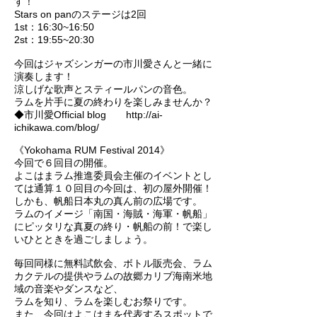
す！
Stars on panのステージは2回
1st：16:30~16:50
2st：19:55~20:30
今回はジャズシンガーの市川愛さんと一緒に
演奏します！
涼しげな歌声とスティールパンの音色。
ラムを片手に夏の終わりを楽しみませんか？
◆市川愛Official blog http://ai-
ichikawa.com/blog/
《Yokohama RUM Festival 2014》
今回で６回目の開催。
よこはまラム推進委員会主催のイベントとし
ては通算１０回目の今回は、初の屋外開催！
しかも、帆船日本丸の真ん前の広場です。
ラムのイメージ「南国・海賊・海軍・帆船」
にピッタリな真夏の終り・帆船の前！で楽し
いひとときを過ごしましょう。
毎回同様に無料試飲会、ボトル販売会、ラム
カクテルの提供やラムの故郷カリブ海南米地
域の音楽やダンスなど、
ラムを知り、ラムを楽しむお祭りです。
また、今回はよこはまを代表するスポットで