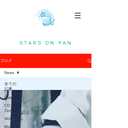
STARS ON PAN
ブログ
News
全ての
記事
Live
CD・
7inch
Workshop
Movie